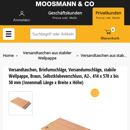
Geschäftskunden
Privatkunden
Preise exkl. MwSt.
Preise inkl. MwSt.
Anmelden
0
Suchbegriff oder Artikelnummer hier eing
Warenkorb
Versandtaschen aus stabiler
>
>
Home
Versandtaschen aus stabiler Wellpappe PP W01.09
Wellpappe
Versandtaschen, Briefumschläge, Versandumschläge, stabile
Wellpappe, Braun, Selbstklebeverschluss, A2-, 414 x 570 x bis
50 mm (Innenmaß Länge x Breite x Höhe)