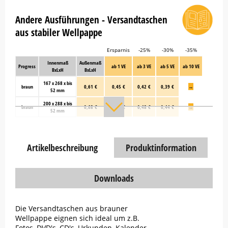
Andere Ausführungen - Versandtaschen
aus stabiler Wellpappe
Ersparnis
-25%
-30%
-35%
Innenmaß
Außenmaß
Progress
ab 1 VE
ab 3 VE
ab 5 VE
ab 10 VE
BxLxH
BxLxH
167 x 268 x bis
braun
0,61 €
0,45 €
0,42 €
0,39 €
→
52 mm
200 x 288 x bis
braun
0,68 €
0,51 €
0,48 €
0,44 €
→
52 mm
Artikelbeschreibung
Produktinformation
Downloads
Die Versandtaschen aus brauner
Wellpappe eignen sich ideal um z.B.
Fotos, DVD's, CD's, Urkunden, Kalender,