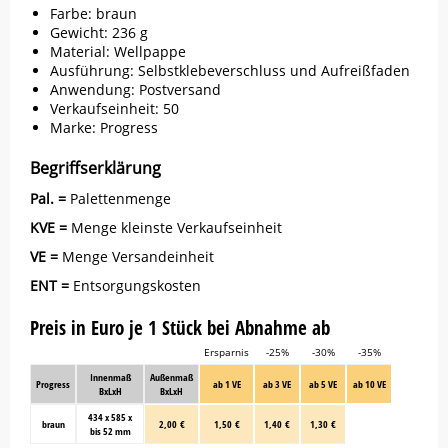
Farbe: braun
Gewicht: 236 g
Material: Wellpappe
Ausführung: Selbstklebeverschluss und Aufreißfaden
Anwendung: Postversand
Verkaufseinheit: 50
Marke:
Progress
Begriffserklärung
Pal. =
Palettenmenge
KVE =
Menge kleinste Verkaufseinheit
VE =
Menge Versandeinheit
ENT =
Entsorgungskosten
Preis in Euro je 1 Stück bei Abnahme ab
Ersparnis
-25%
-30%
-35%
Innenmaß
Außenmaß
Progress
ab 1 VE
ab 3 VE
ab 5 VE
ab 10 VE
BxLxH
BxLxH
434 x 585 x
braun
2,00 €
1,50 €
1,40 €
1,30 €
bis 52 mm