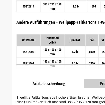
385 x 235 x 170
15212219
1.2 b
600
mm
Andere Ausführungen - Wellpapp-Faltkartons 1-we
Innenmaß
Artikel-Nr.
Qualität
Pal.
VE
LxBxH
150 x 100 x 100
15212200
1.2 b
6000
25
mm
160 x 160 x 100
15212201
1.2 b
2700
20
mm
Artikelbeschreibung
Pr
1-wellige Faltkartons aus hochwertiger brauner Wellpa
eine Qualität von 1.2b und sind 385 x 235 x 170 mm gro