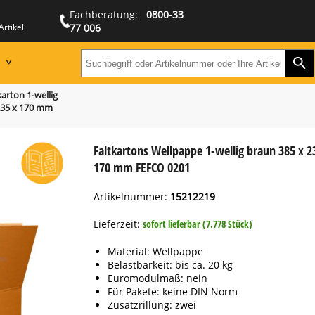
Fachberatung:
0800-33
Artikel
77 006
Zur
Suchbegriff oder Artikeln
arton 1-wellig
235 x 170 mm
Faltkartons Wellpappe 1-wellig braun 385 x 2
170 mm FEFCO 0201
Artikelnummer:
15212219
Lieferzeit:
sofort lieferbar (7.778 Stück)
Material: Wellpappe
Belastbarkeit: bis ca. 20 kg
Euromodulmaß: nein
Für Pakete: keine DIN Norm
Zusatzrillung: zwei