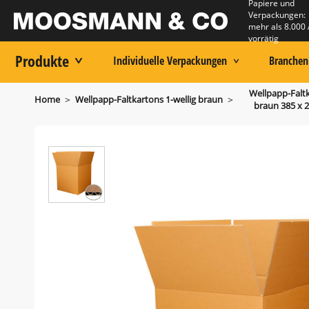
Papiere und
Verpackungen:
mehr als 8.000 
vorrätig
Produkte
Individuelle Verpackungen
Branchen
Wellpapp-Faltk
>
>
Home
Wellpapp-Faltkartons 1-wellig braun
braun 385 x 