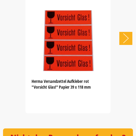
Herma Versandzettel Aufkleber rot
"Vorsicht Glas!" Papier 39 x 118 mm
Item
1
of
5