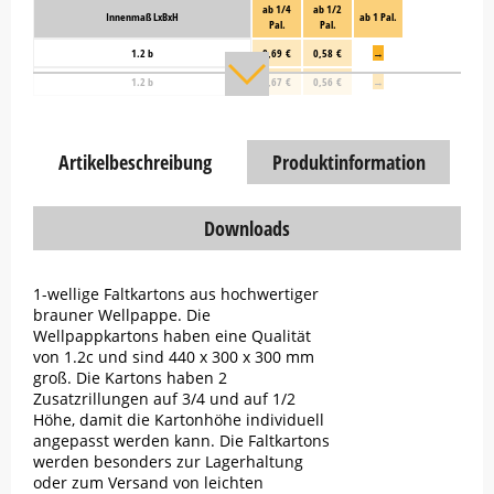
ab 1/4
ab 1/2
Innenmaß LxBxH
ab 1 Pal.
Pal.
Pal.
1.2 b
0,69 €
0,58 €
→
1.2 b
0,67 €
0,56 €
→
Artikelbeschreibung
Produktinformation
Downloads
1-wellige Faltkartons aus hochwertiger
brauner Wellpappe. Die
Wellpappkartons haben eine Qualität
von 1.2c und sind 440 x 300 x 300 mm
groß. Die Kartons haben 2
Zusatzrillungen auf 3/4 und auf 1/2
Höhe, damit die Kartonhöhe individuell
angepasst werden kann. Die Faltkartons
werden besonders zur Lagerhaltung
oder zum Versand von leichten