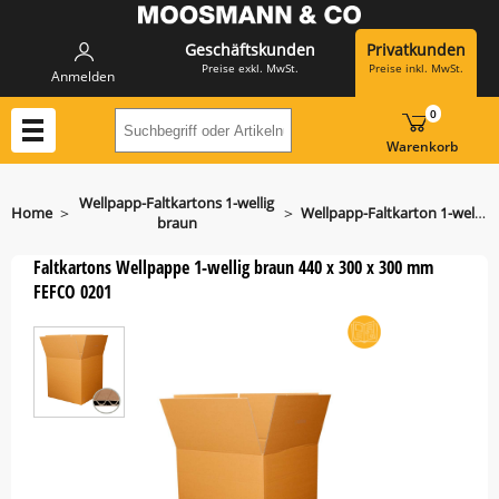
Geschäftskunden
Privatkunden
Preise exkl. MwSt.
Preise inkl. MwSt.
Anmelden
0
Suchbegriff oder Artikelnummer hier eing
Warenkorb
Wellpapp-Faltkartons 1-wellig
>
>
Home
Wellpapp-Faltkarton 1-wellig braun 440 x 300 x 300 mm
braun
Faltkartons Wellpappe 1-wellig braun 440 x 300 x 300 mm
FEFCO 0201