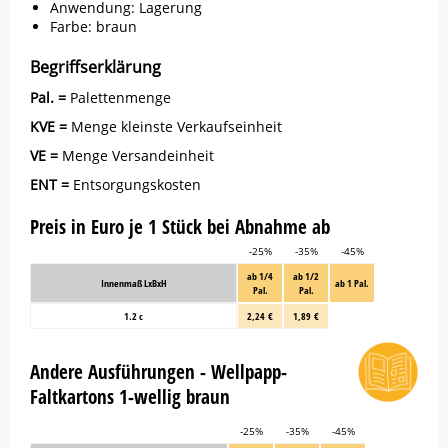
Anwendung: Lagerung
Farbe: braun
Begriffserklärung
Pal. =
Palettenmenge
KVE =
Menge kleinste Verkaufseinheit
VE =
Menge Versandeinheit
ENT =
Entsorgungskosten
Preis in Euro je 1 Stück bei Abnahme ab
-25%
-35%
-45%
ab 1/4
ab 1/2
Innenmaß LxBxH
ab 1 Pal.
Pal.
Pal.
1.2 c
2,24 €
1,89 €
Andere Ausführungen - Wellpapp-
Faltkartons 1-wellig braun
-25%
-35%
-45%