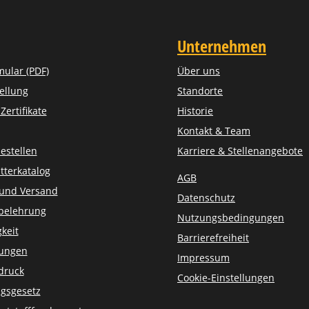
Unternehmen
mular (PDF)
Über uns
ellung
Standorte
ertifikate
Historie
Kontakt & Team
estellen
Karriere & Stellenangebote
tterkatalog
AGB
 und Versand
Datenschutz
belehrung
Nutzungsbedingungen
keit
Barrierefreiheit
sungen
Impressum
druck
Cookie-Einstellungen
gsgesetz