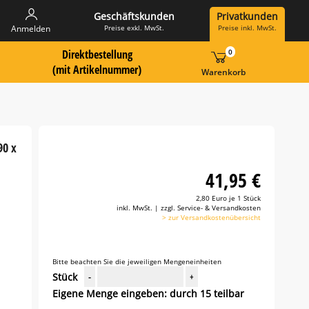
Geschäftskunden
Privatkunden
Preise exkl. MwSt.
Preise inkl. MwSt.
Anmelden
Direktbestellung
0
 Suche Landingpage
ummer hier eingeben:
(mit Artikelnummer)
Warenkorb
90 x
41,95 €
2,80 Euro je 1 Stück
inkl. MwSt. | zzgl. Service- & Versandkosten
> zur Versandkostenübersicht
Bitte beachten Sie die jeweiligen Mengeneinheiten
Stück
-
+
Eigene Menge eingeben: durch 15 teilbar