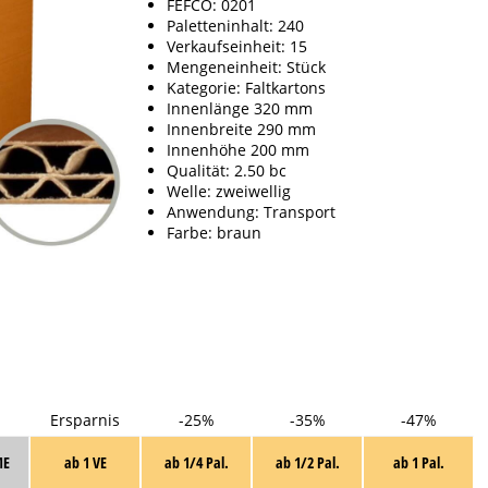
FEFCO: 0201
Paletteninhalt: 240
Verkaufseinheit: 15
Mengeneinheit: Stück
Kategorie: Faltkartons
Innenlänge 320 mm
Innenbreite 290 mm
Innenhöhe 200 mm
Qualität: 2.50 bc
Welle: zweiwellig
Anwendung: Transport
Farbe: braun
Ersparnis
-25%
-35%
-47%
E
ab 1 VE
ab 1/4 Pal.
ab 1/2 Pal.
ab 1 Pal.