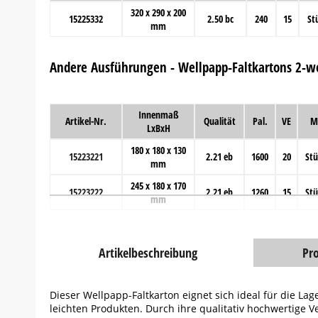
320 x 290 x 200
15225332
2.50 bc
240
15
St
mm
Andere Ausführungen - Wellpapp-Faltkartons 2-we
Innenmaß
Artikel-Nr.
Qualität
Pal.
VE
M
LxBxH
180 x 180 x 130
15223221
2.21 eb
1600
20
Stü
mm
245 x 180 x 170
15223222
2.21 eb
1260
15
Stü
mm
Artikelbeschreibung
Pr
Dieser Wellpapp-Faltkarton eignet sich ideal für die L
leichten Produkten. Durch ihre qualitativ hochwertige V