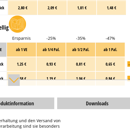
ück
2,80 €
2,09 €
1,81 €
1,48 €
llig
Ersparnis
-25%
-35%
-47%
E
ab 1 VE
ab 1/4 Pal.
ab 1/2 Pal.
ab 1 Pal.
ck
1,25 €
0,93 €
0,81 €
0,65 €
ck
1,58 €
1,19 €
1,04 €
0,84 €
oduktinformation
Downloads
agerhaltung und den Versand von
erarbeitung sind sie besonders