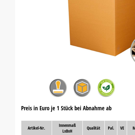
Preis in Euro je 1 Stück bei Abnahme ab
Innenmaß
Artikel-Nr.
Qualität
Pal.
VE
M
LxBxH