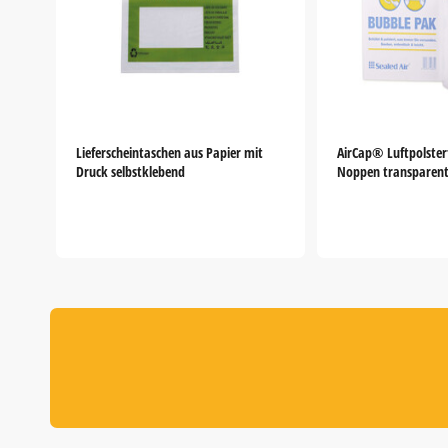
Lieferscheintaschen aus Papier mit
AirCap® Luftpolster
Druck selbstklebend
Noppen transparen
Item
1
of
5