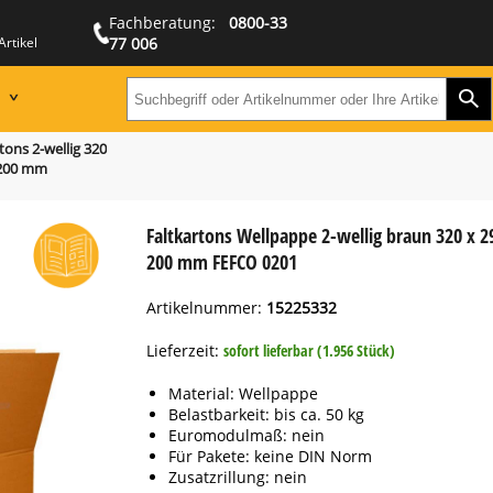
Fachberatung:
0800-33
Artikel
77 006
Zur
Suchbegriff oder Artikeln
tons 2-wellig 320
 200 mm
Faltkartons Wellpappe 2-wellig braun 320 x 2
200 mm FEFCO 0201
Artikelnummer:
15225332
Lieferzeit:
sofort lieferbar (1.956 Stück)
Material: Wellpappe
Belastbarkeit: bis ca. 50 kg
Euromodulmaß: nein
Für Pakete: keine DIN Norm
Zusatzrillung: nein