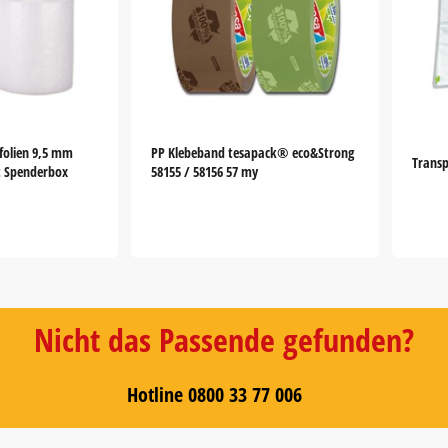
folien 9,5 mm
PP Klebeband tesapack® eco&Strong
Transp
t Spenderbox
58155 / 58156 57 my
Nicht das Passende gefunden?
Hotline 0800 33 77 006