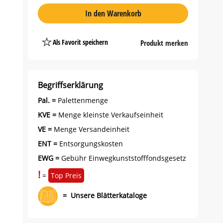
In den Warenkorb
Als Favorit speichern
Produkt merken
Platzhalter
Button
Begriffserklärung
Pal. =
Palettenmenge
KVE =
Menge kleinste Verkaufseinheit
VE =
Menge Versandeinheit
ENT =
Entsorgungskosten
EWG =
Gebühr Einwegkunststofffondsgesetz
!
=
Top Preis
=
Unsere Blätterkataloge