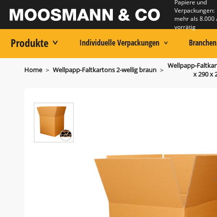
Papiere und
Verpackungen:
mehr als 8.000 
vorrätig
Produkte
Individuelle Verpackungen
Branchen
Wellpapp-Faltkar
>
>
Home
Wellpapp-Faltkartons 2-wellig braun
x 290 x