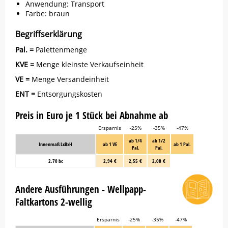
Anwendung: Transport
Farbe: braun
Begriffserklärung
Pal. =
Palettenmenge
KVE =
Menge kleinste Verkaufseinheit
VE =
Menge Versandeinheit
ENT =
Entsorgungskosten
Preis in Euro je 1 Stück bei Abnahme ab
Ersparnis
-25%
-35%
-47%
ab 1/4
ab 1/2
Innenmaß LxBxH
ab 1 VE
ab 1 Pal.
Pal.
Pal.
2.70 bc
2,94 €
2,55 €
2,08 €
Andere Ausführungen - Wellpapp-
Faltkartons 2-wellig
Ersparnis
-25%
-35%
-47%