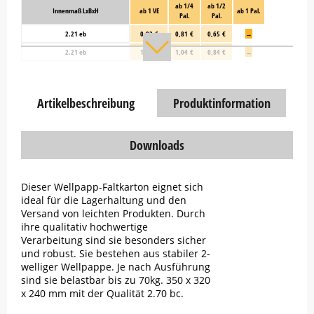
ab 1/4
ab 1/2
Innenmaß LxBxH
ab 1 VE
ab 1 Pal.
Pal.
Pal.
2.21 eb
0,93 €
0,81 €
0,65 €
→
2.21 eb
1,19 €
1,04 €
0,84 €
→
Artikelbeschreibung
Produktinformation
Downloads
Dieser Wellpapp-Faltkarton eignet sich
ideal für die Lagerhaltung und den
Versand von leichten Produkten. Durch
ihre qualitativ hochwertige
Verarbeitung sind sie besonders sicher
und robust. Sie bestehen aus stabiler 2-
welliger Wellpappe. Je nach Ausführung
sind sie belastbar bis zu 70kg. 350 x 320
x 240 mm mit der Qualität 2.70 bc.