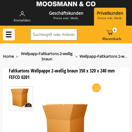
Geschäftskunden
Privatkunden
Preise exkl. MwSt.
Preise inkl. MwSt.
Anmelden
0
Suchbegriff oder Artikelnummer hier eing
Warenkorb
Wellpapp-Faltkartons 2-wellig
>
>
Home
Wellpapp-Faltkartons 2-wellig 350 x 320 x 240 mm
braun
Faltkartons Wellpappe 2-wellig braun 350 x 320 x 240 mm
FEFCO 0201