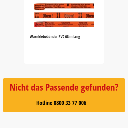
Warnklebebänder PVC 66 m lang
Item
1
of
5
Nicht das Passende gefunden?
Hotline 0800 33 77 006