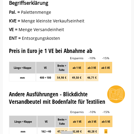
Begriffserklärung
Pal. =
Palettenmenge
KVE =
Menge kleinste Verkaufseinheit
VE =
Menge Versandeinheit
ENT =
Entsorgungskosten
Preis in Euro je 1 VE bei Abnahme ab
Ersparnis
-10%
-15%
Breite +
Länge + Klappe
VE
ab 1 VE
ab 3 VE
ab 5 VE
Falte
mm
400 + 100
54,98 €
49,50 €
46,71 €
Andere Ausführungen - Blickdichte
Versandbeutel mit Bodenfalte für Textilien
Ersparnis
-10%
-15%
Breite +
Länge + Klappe
VE
ab 1 VE
ab 3 VE
ab 5 VE
Falte
mm
162 + 40
47,36 €
42,60 €
40,28 €
→