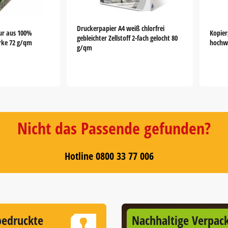
Druckerpapier A4 weiß chlorfrei
ur aus 100%
Kopier
gebleichter Zellstoff 2-fach gelocht 80
rke 72 g/qm
hochw
g/qm
Nicht das Passende gefunden?
Hotline 0800 33 77 006
bedruckte
Nachhaltige Verpac