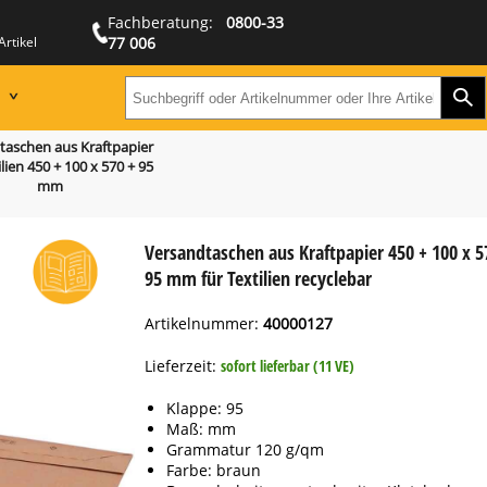
Fachberatung:
0800-33
Artikel
77 006
Zur
Suchbegriff oder Artikeln
taschen aus Kraftpapier
ilien 450 + 100 x 570 + 95
mm
Versandtaschen aus Kraftpapier 450 + 100 x 5
95 mm für Textilien recyclebar
Artikelnummer:
40000127
Lieferzeit:
sofort lieferbar (11 VE)
Klappe: 95
Maß: mm
Grammatur 120 g/qm
Farbe: braun