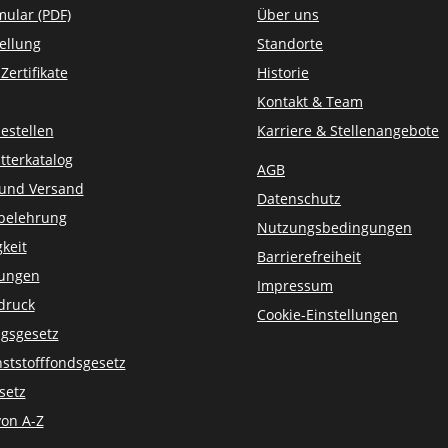
mular (PDF)
Über uns
ellung
Standorte
ertifikate
Historie
Kontakt & Team
estellen
Karriere & Stellenangebote
tterkatalog
AGB
 und Versand
Datenschutz
belehrung
Nutzungsbedingungen
keit
Barrierefreiheit
sungen
Impressum
druck
Cookie-Einstellungen
gsgesetz
ststofffondsgesetz
setz
von A-Z