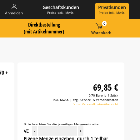
Geschäftskunden
Privatkunden
Preise exkl. MwSt.
Preise inkl. MwSt.
Anmelden
Direktbestellung
0
 Suche Landingpage
ummer hier eingeben:
(mit Artikelnummer)
Warenkorb
70 +
69,85 €
0,70 Euro je 1 Stück
inkl. MwSt. | zzgl. Service- & Versandkosten
> zur Versandkostenübersicht
Bitte beachten Sie die jeweiligen Mengeneinheiten
VE
-
+
Eigene Menge eingeben: durch 1 teilbar