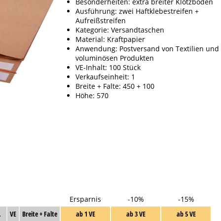
Besonderheiten: extra breiter Klotzboden
Ausführung: zwei Haftklebestreifen +
Aufreißstreifen
Kategorie: Versandtaschen
Material: Kraftpapier
Anwendung: Postversand von Textilien und
voluminösen Produkten
VE-Inhalt: 100 Stück
Verkaufseinheit: 1
Breite + Falte: 450 + 100
Höhe: 570
Ersparnis
-10%
-15%
.
VE
Breite + Falte
ab 1 VE
ab 3 VE
ab 5 VE