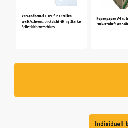
Versandbeutel LDPE für Textilien
Kopierpapier A4 nat
weiß/schwarz blickdicht 60 my Stärke
Zuckerrohrfaser Stä
Selbstklebeverschluss
Item
1
of
5
Individuell 