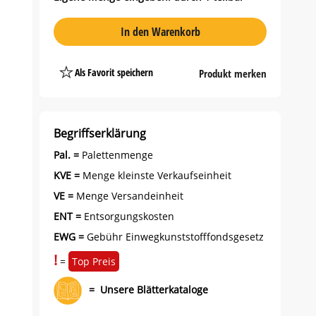
In den Warenkorb
Als Favorit speichern
Produkt merken
Platzhalter
Button
Begriffserklärung
Pal. =
Palettenmenge
KVE =
Menge kleinste Verkaufseinheit
VE =
Menge Versandeinheit
ENT =
Entsorgungskosten
EWG =
Gebühr Einwegkunststofffondsgesetz
!
=
Top Preis
=
Unsere Blätterkataloge