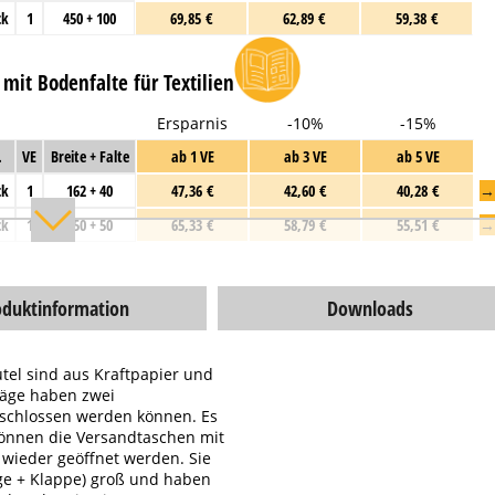
ck
1
450 + 100
69,85 €
62,89 €
59,38 €
mit Bodenfalte für Textilien
Ersparnis
-10%
-15%
.
VE
Breite + Falte
ab 1 VE
ab 3 VE
ab 5 VE
ck
1
162 + 40
47,36 €
42,60 €
40,28 €
→
ck
1
250 + 50
65,33 €
58,79 €
55,51 €
→
oduktinformation
Downloads
utel sind aus Kraftpapier und
hläge haben zwei
erschlossen werden können. Es
können die Versandtaschen mit
wieder geöffnet werden. Sie
nge + Klappe) groß und haben