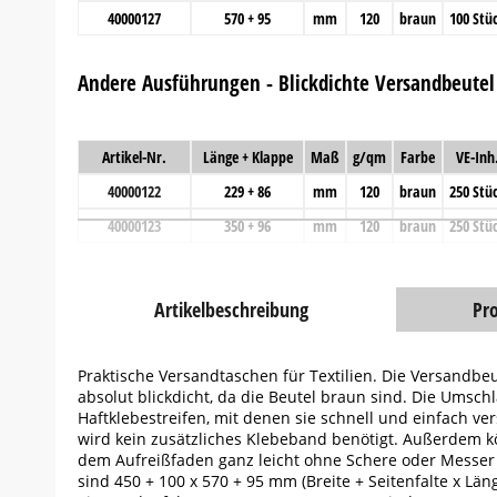
40000127
570 + 95
mm
120
braun
100 Stü
Andere Ausführungen - Blickdichte Versandbeutel 
Artikel-Nr.
Länge + Klappe
Maß
g/qm
Farbe
VE-Inh
40000122
229 + 86
mm
120
braun
250 Stü
40000123
350 + 96
mm
120
braun
250 Stü
Artikelbeschreibung
Pr
Praktische Versandtaschen für Textilien. Die Versandbe
absolut blickdicht, da die Beutel braun sind. Die Umsc
Haftklebestreifen, mit denen sie schnell und einfach v
wird kein zusätzliches Klebeband benötigt. Außerdem 
dem Aufreißfaden ganz leicht ohne Schere oder Messer 
sind 450 + 100 x 570 + 95 mm (Breite + Seitenfalte x Lä